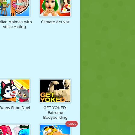
talian Animals with
Climate Activist
Voice Acting
Funny Food Duel
GET YOKED:
Extreme
Bodybuilding
nuevo