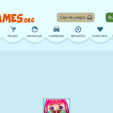
Caja de juegos
PELEAS
INFANTILES
CARRERAS
DEPORTES
NUESTROS
EQUILIBRIO
BALONCESTO
BATALLA
BILLAR
MESA
DEFENSA
DINOSAURIOS
CONDUCIR
EDUCATIVOS
ESCAPE
MATEMÁTICAS
LABERINTOS
MONSTRUOS
MOTOS
EN LÍNEA