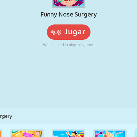
RETRO
ROBOTS
CORRER
ESCUELA
DISPAROS
TENIS
TRES EN RAYA
PANTALLA
TORRES
CAMIONES
TÁCTIL
rgery