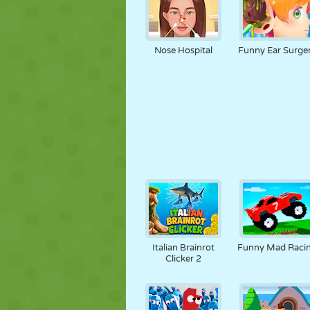
Nose Hospital
Funny Ear Surge
Italian Brainrot
Funny Mad Raci
Clicker 2