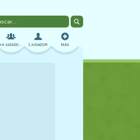
3-4 JUGADORES
1 JUGADOR
MÁS
BOMBAS
NAVEGADOR
COCHES
VUELO
COMIDA
DIVERTIDOS
PIXEL ART
PLATAFORMAS
PISCINA