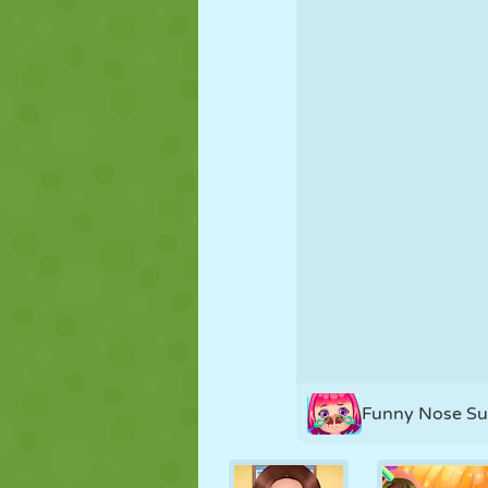
MARIONETAS
PUZZLE
REACCIÓN
ESTRATEGIA
ACROBACIAS
TANQUES
Funny Nose Su