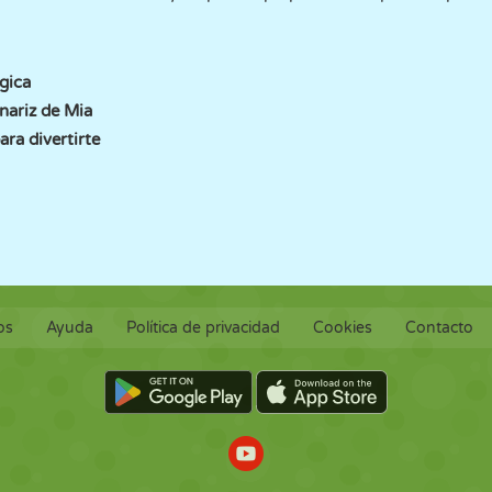
gica
nariz de Mia
ara divertirte
os
Ayuda
Política de privacidad
Cookies
Contacto