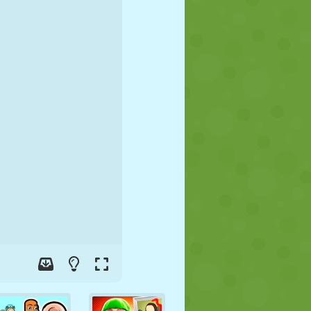
FÚTBOL
ESPACIALES
STICKMAN
GUERRA
LUCHA
ZOMBIES