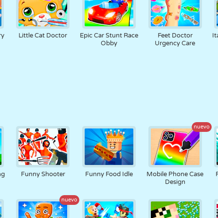
ry
Little Cat Doctor
Epic Car Stunt Race
Feet Doctor
I
Obby
Urgency Care
nuevo
ng
Funny Shooter
Funny Food Idle
Mobile Phone Case
Design
nuevo