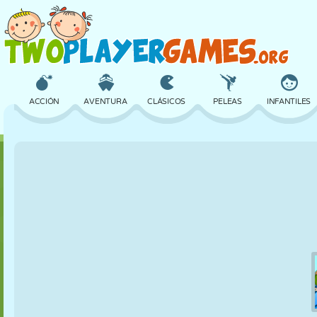
ACCIÓN
AVENTURA
CLÁSICOS
PELEAS
INFANTILES
3D
AVIONES
ALIENS
EQUILIBRIO
BALONCESTO
CASTILLOS
AJEDREZ
LOCOS
DEFENSA
DINOSAURIOS
CHICAS
GOLF
SALTOS
MATEMÁTICAS
LABERINTOS