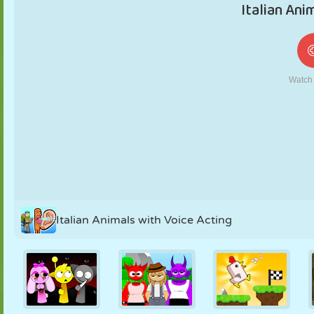
MARIONETAS
PUZZLE
REACCIÓN
RETRO
ROBOTS
ESTRATEGIA
ACROBACIAS
TANQUES
TENIS
TRES EN RAYA
Italian Animals with Voice Acting