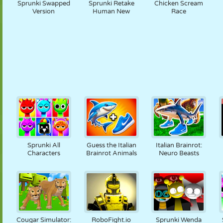
Sprunki Swapped
Sprunki Retake
Chicken Scream
Version
Human New
Race
Sprunki All
Guess the Italian
Italian Brainrot:
Characters
Brainrot Animals
Neuro Beasts
Cougar Simulator:
RoboFight.io
Sprunki Wenda