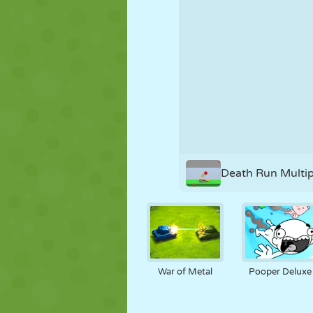
MARIONETAS
PUZZLE
REACCIÓN
ESTRATEGIA
ACROBACIAS
TANQUES
Death Run Multip
War of Metal
Pooper Deluxe