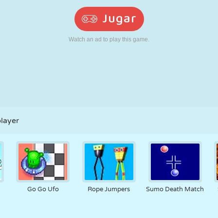
RETRO
ROBOTS
CORRER
ESCUELA
DISPAROS
TENIS
TRES EN RAYA
PANTALLA
TORRES
CAMIONES
TÁCTIL
layer
Go Go Ufo
Rope Jumpers
Sumo Death Match