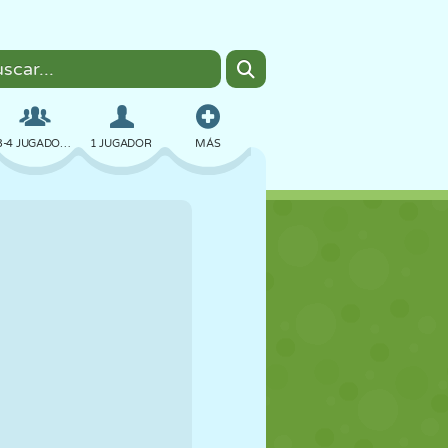
3-4 JUGADORES
1 JUGADOR
MÁS
BOMBAS
NAVEGADOR
COCHES
VUELO
COMIDA
DIVERTIDOS
PIXEL ART
PLATAFORMAS
PISCINA