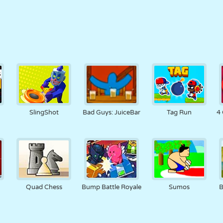
y
SlingShot
Bad Guys: JuiceBar
Tag Run
4 
Quad Chess
Bump Battle Royale
Sumos
B