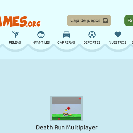
Caja de juegos
PELEAS
INFANTILES
CARRERAS
DEPORTES
NUESTROS
EQUILIBRIO
BALONCESTO
BATALLA
BILLAR
MESA
DEFENSA
DINOSAURIOS
CONDUCIR
EDUCATIVOS
ESCAPE
MATEMÁTICAS
LABERINTOS
MONSTRUOS
MOTOS
EN LÍNEA