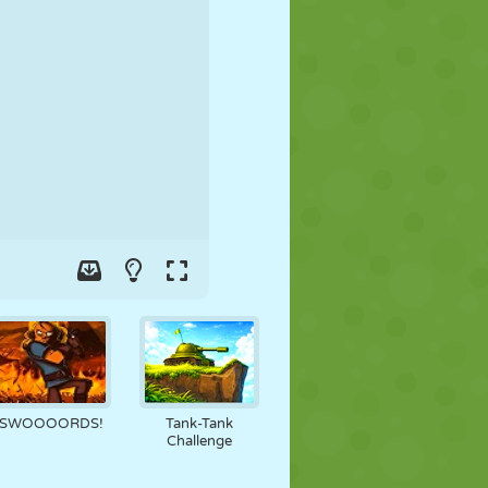
FÚTBOL
ESPACIALES
STICKMAN
GUERRA
LUCHA
ZOMBIES
SWOOOORDS!
Tank-Tank
Challenge