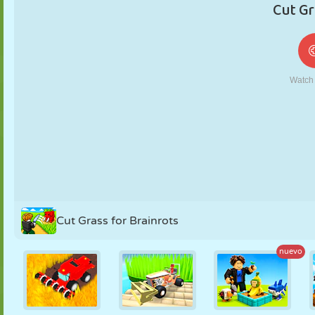
MARIONETAS
PUZZLE
REACCIÓN
RETRO
ROBOTS
ESTRATEGIA
ACROBACIAS
TANQUES
TENIS
TRES EN RAYA
Cut Grass for Brainrots
nuevo