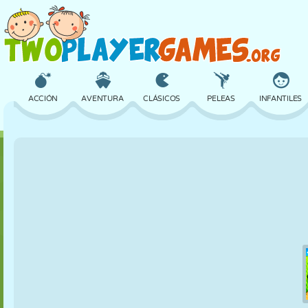
ACCIÓN
AVENTURA
CLÁSICOS
PELEAS
INFANTILES
3D
AVIONES
ALIENS
EQUILIBRIO
BALONCESTO
CASTILLOS
AJEDREZ
LOCOS
DEFENSA
DINOSAURIOS
CHICAS
GOLF
SALTOS
MATEMÁTICAS
LABERINTOS