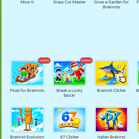
Mow It
Grass Cut Master
Grow a Garden for
F
Brainrots
nuevo
nuevo
Float for Brainrots
Break a Lucky
Brainrot Clicker
B
Block!
Brainrot Evolution
67 Clicker
Italian Brainrot