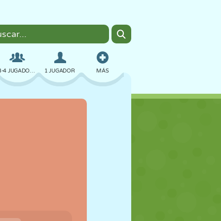
3-4 JUGADORES
1 JUGADOR
MÁS
BOMBAS
NAVEGADOR
COCHES
VUELO
COMIDA
DIVERTIDOS
PIXEL ART
PLATAFORMAS
PISCINA