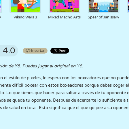
D
Viking Wars 3
Mixed Macho Arts
Spear of Janissary
4.0
Insertar
ción de Y8. Puedes jugar al original en Y8.
n el estilo de píxeles, le espera con los boxeadores que no pued
lmente difícil boxear con estos boxeadores porque debes coger e
o. Lo que tienes que hacer para saltar a través de tu oponente e
onde se queda tu oponente. Después de acercarte lo suficiente a
s de salud en total. Esto significa que el que golpee a su oponen