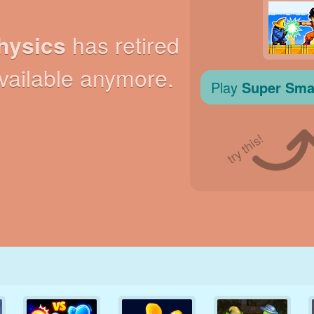
RETRO
ROBOTS
CORRER
ESCUELA
DISPAROS
TENIS
TRES EN RAYA
PANTALLA
TORRES
CAMIONES
TÁCTIL
s