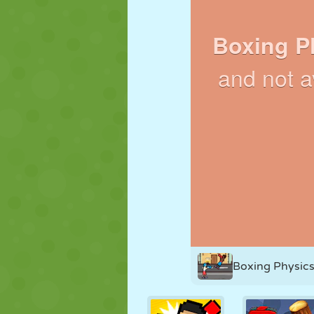
MARIONETAS
PUZZLE
REACCIÓN
ESTRATEGIA
ACROBACIAS
TANQUES
Boxing Physic