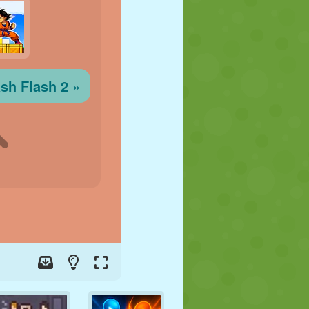
FÚTBOL
ESPACIALES
STICKMAN
GUERRA
LUCHA
ZOMBIES