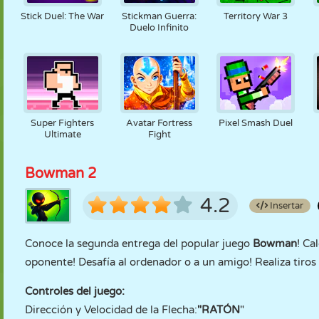
Stick Duel: The War
Stickman Guerra:
Territory War 3
Duelo Infinito
Super Fighters
Avatar Fortress
Pixel Smash Duel
Ultimate
Fight
Bowman 2
4.2
Insertar
Conoce la segunda entrega del popular juego
Bowman
! Ca
oponente! Desafía al ordenador o a un amigo! Realiza tiros 
Controles del juego:
Dirección y Velocidad de la Flecha:
"RATÓN
"