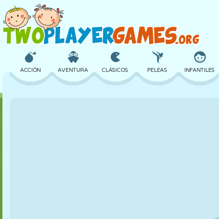
ACCIÓN
AVENTURA
CLÁSICOS
PELEAS
INFANTILES
3D
AVIONES
ALIENS
EQUILIBRIO
BALONCESTO
CASTILLOS
AJEDREZ
LOCOS
DEFENSA
DINOSAURIOS
CHICAS
GOLF
SALTOS
MATEMÁTICAS
LABERINTOS