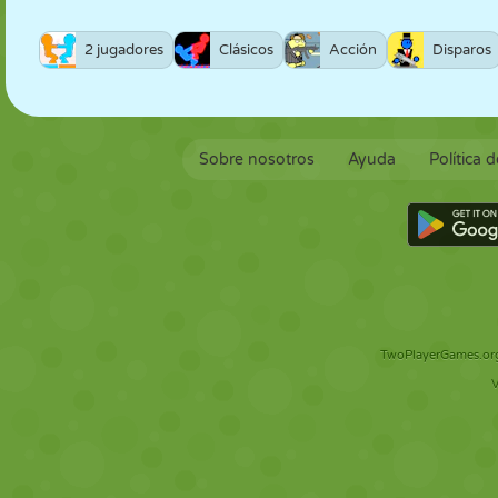
2 jugadores
Clásicos
Acción
Disparos
Sobre nosotros
Ayuda
Política 
TwoPlayerGames.org 
V