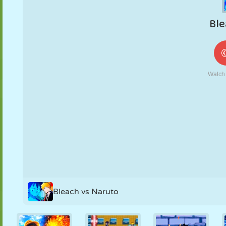
MARIONETAS
PUZZLE
REACCIÓN
RETRO
ROBOTS
ESTRATEGIA
ACROBACIAS
TANQUES
TENIS
TRES EN RAYA
Bleach vs Naruto