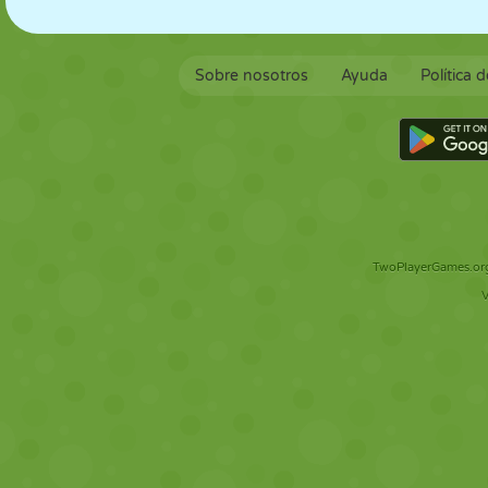
Sobre nosotros
Ayuda
Política 
TwoPlayerGames.org 
V