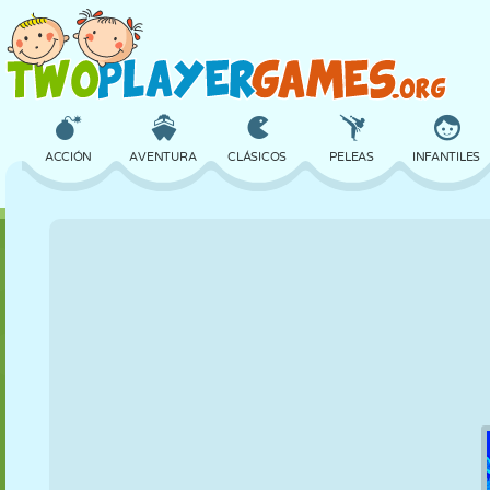
ACCIÓN
AVENTURA
CLÁSICOS
PELEAS
INFANTILES
3D
AVIONES
ALIENS
EQUILIBRIO
BALONCESTO
CASTILLOS
AJEDREZ
LOCOS
DEFENSA
DINOSAURIOS
CHICAS
GOLF
SALTOS
MATEMÁTICAS
LABERINTOS