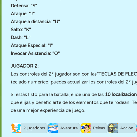
Defensa: "S"
Ataque: "J"
Ataque a distancia: "U"
Salto: "K"
Dash: "L"
Ataque Especial: "I"
Invocar Asistencia: "O"
JUGADOR 2:
Los controles del 2º jugador son con las
"TECLAS DE FLE
teclado numérico, puedes actualizar los controles del 2º j
Si estás listo para la batalla, elige una de las
10 localizacio
que elijas y beneficiarte de los elementos que te rodean.
de una mejor experiencia de juego.
2 jugadores
Aventura
Peleas
Acción