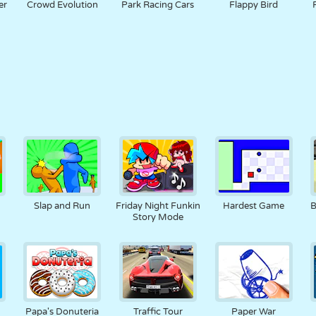
er
Crowd Evolution
Park Racing Cars
Flappy Bird
Slap and Run
Friday Night Funkin
Hardest Game
B
Story Mode
Papa's Donuteria
Traffic Tour
Paper War