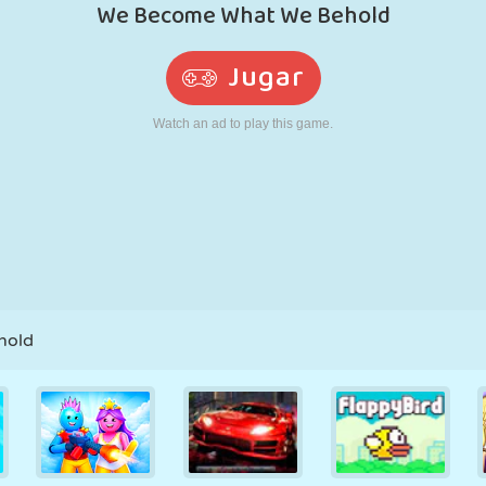
RETRO
ROBOTS
CORRER
ESCUELA
DISPAROS
TENIS
TRES EN RAYA
PANTALLA
TORRES
CAMIONES
TÁCTIL
hold