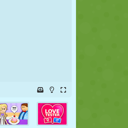
FÚTBOL
ESPACIALES
STICKMAN
GUERRA
LUCHA
ZOMBIES