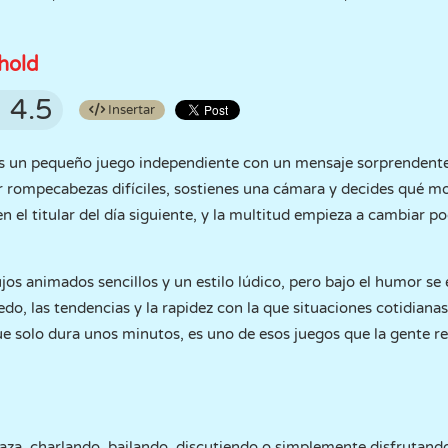
hold
4.5
Insertar
s un pequeño juego independiente con un mensaje sorprendent
r rompecabezas difíciles, sostienes una cámara y decides qué
n el titular del día siguiente, y la multitud empieza a cambiar p
ujos animados sencillos y un estilo lúdico, pero bajo el humor se
edo, las tendencias y la rapidez con la que situaciones cotidian
e solo dura unos minutos, es uno de esos juegos que la gente 
aza, charlando, bailando, discutiendo o simplemente disfrutando