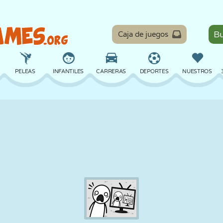
Caja de juegos
PELEAS
INFANTILES
CARRERAS
DEPORTES
NUESTROS
EQUILIBRIO
BALONCESTO
BATALLA
BILLAR
MESA
DEFENSA
DINOSAURIOS
CONDUCIR
EDUCATIVOS
ESCAPE
MATEMÁTICAS
LABERINTOS
MONSTRUOS
MOTOS
EN LÍNEA