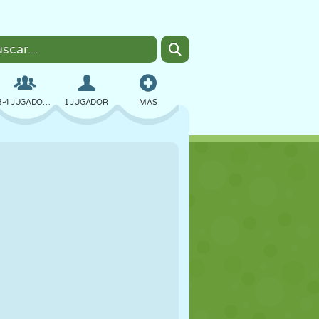
3-4 JUGADORES
1 JUGADOR
MÁS
BOMBAS
NAVEGADOR
COCHES
VUELO
COMIDA
DIVERTIDOS
PIXEL ART
PLATAFORMAS
PISCINA