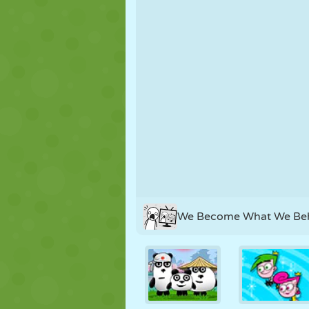
MARIONETAS
PUZZLE
REACCIÓN
ESTRATEGIA
ACROBACIAS
TANQUES
We Become What We Be