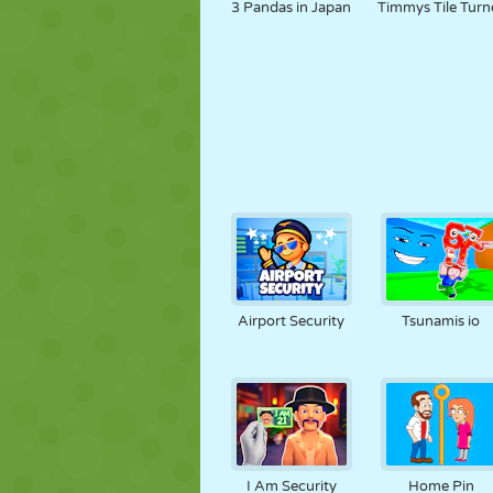
3 Pandas in Japan
Timmys Tile Turn
Airport Security
Tsunamis io
I Am Security
Home Pin