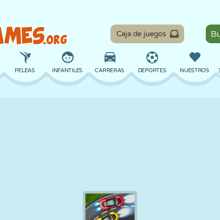
Caja de juegos
PELEAS
INFANTILES
CARRERAS
DEPORTES
NUESTROS
EQUILIBRIO
BALONCESTO
BATALLA
BILLAR
MESA
DEFENSA
DINOSAURIOS
CONDUCIR
EDUCATIVOS
ESCAPE
MATEMÁTICAS
LABERINTOS
MONSTRUOS
MOTOS
EN LÍNEA