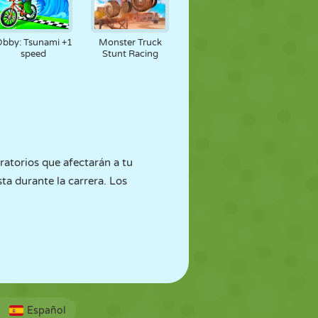
bby: Tsunami +1
Monster Truck
speed
Stunt Racing
ratorios que afectarán a tu
sta durante la carrera. Los
Español