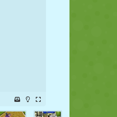
FÚTBOL
ESPACIALES
STICKMAN
GUERRA
LUCHA
ZOMBIES