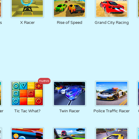
s
X Racer
Rise of Speed
Grand City Racing
nuevo
er
Tic Tac What?
Twin Racer
Police Traffic Racer