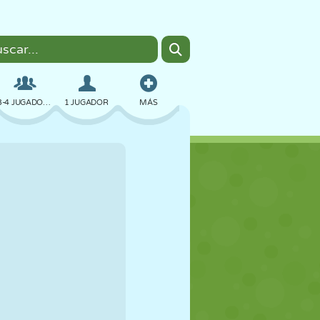
3-4 JUGADORES
1 JUGADOR
MÁS
BOMBAS
NAVEGADOR
COCHES
VUELO
COMIDA
DIVERTIDOS
PIXEL ART
PLATAFORMAS
PISCINA