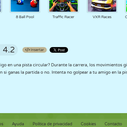
8 Ball Pool
Traffic Racer
VXR Races
O
4.2
Insertar
igo en una pista circular? Durante la carrera, los movimientos gi
 si ganas la partida o no. Intenta no golpear a tu amigo en la pi
os
Ayuda
Política de privacidad
Cookies
Contacto