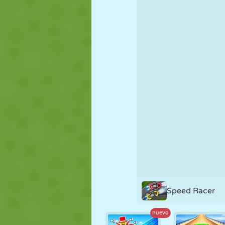
MARIONETAS
PUZZLE
REACCIÓN
ESTRATEGIA
ACROBACIAS
TANQUES
Speed Racer
nuevo