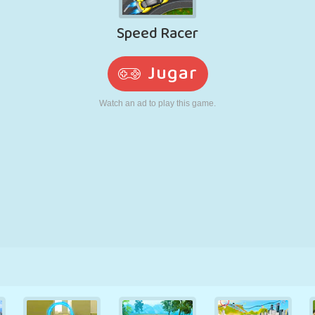
RETRO
ROBOTS
CORRER
ESCUELA
DISPAROS
TENIS
TRES EN RAYA
PANTALLA
TORRES
CAMIONES
TÁCTIL