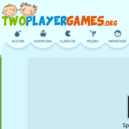
ACCIÓN
AVENTURA
CLÁSICOS
PELEAS
INFANTILES
3D
AVIONES
ALIENS
EQUILIBRIO
BALONCESTO
CASTILLOS
AJEDREZ
LOCOS
DEFENSA
DINOSAURIOS
CHICAS
GOLF
SALTOS
MATEMÁTICAS
LABERINTOS