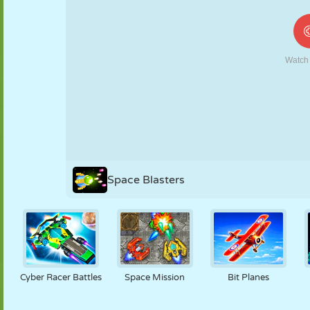
MARIONETAS
PUZZLE
REACCIÓN
RETRO
ROBOTS
ESTRATEGIA
ACROBACIAS
TANQUES
TENIS
TRES EN RAYA
Space Blasters
Cyber Racer Battles
Space Mission
Bit Planes