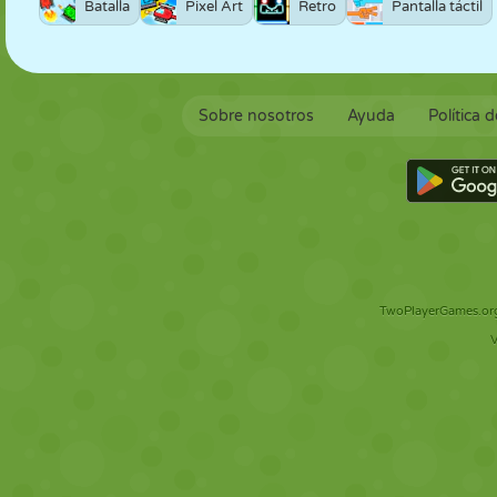
Batalla
Pixel Art
Retro
Pantalla táctil
Sobre nosotros
Ayuda
Política 
TwoPlayerGames.org 
V