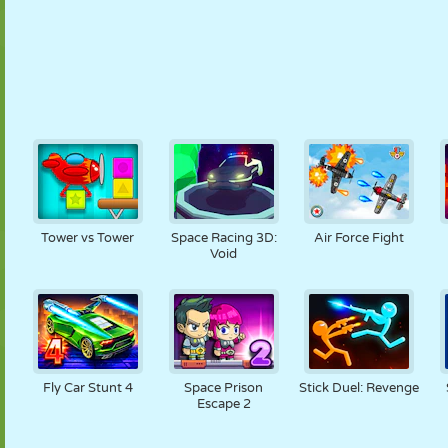
Tower vs Tower
Space Racing 3D:
Air Force Fight
Void
Fly Car Stunt 4
Space Prison
Stick Duel: Revenge
Escape 2