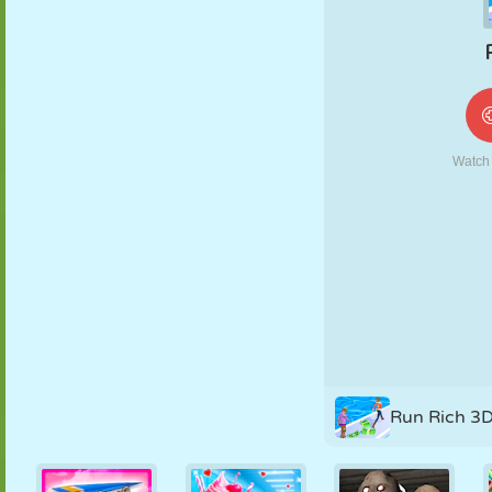
MARIONETAS
PUZZLE
REACCIÓN
RETRO
ROBOTS
ESTRATEGIA
ACROBACIAS
TANQUES
TENIS
TRES EN RAYA
Run Rich 3