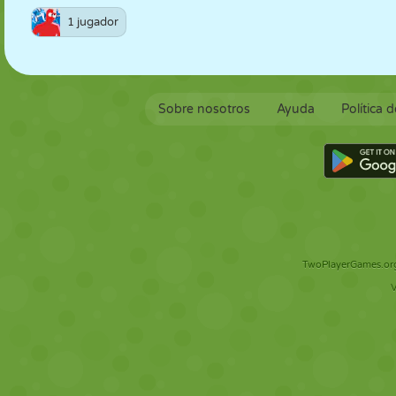
1 jugador
Sobre nosotros
Ayuda
Política 
TwoPlayerGames.org 
V