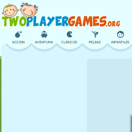
ACCIÓN
AVENTURA
CLÁSICOS
PELEAS
INFANTILES
3D
AVIONES
ALIENS
EQUILIBRIO
BALONCESTO
CASTILLOS
AJEDREZ
LOCOS
DEFENSA
DINOSAURIOS
CHICAS
GOLF
SALTOS
MATEMÁTICAS
LABERINTOS