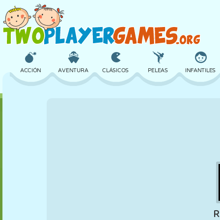
ACCIÓN
AVENTURA
CLÁSICOS
PELEAS
INFANTILES
3D
AVIONES
ALIENS
EQUILIBRIO
BALONCESTO
CASTILLOS
AJEDREZ
LOCOS
DEFENSA
DINOSAURIOS
CHICAS
GOLF
SALTOS
MATEMÁTICAS
LABERINTOS