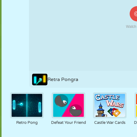
MARIONETAS
PUZZLE
REACCIÓN
RETRO
ROBOTS
ESTRATEGIA
ACROBACIAS
TANQUES
TENIS
TRES EN RAYA
Retra Pongra
Retro Pong
Defeat Your Friend
Castle War Cards
D