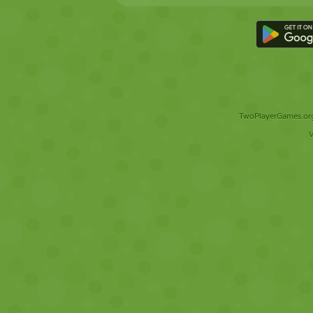
TwoPlayerGames.org 
V