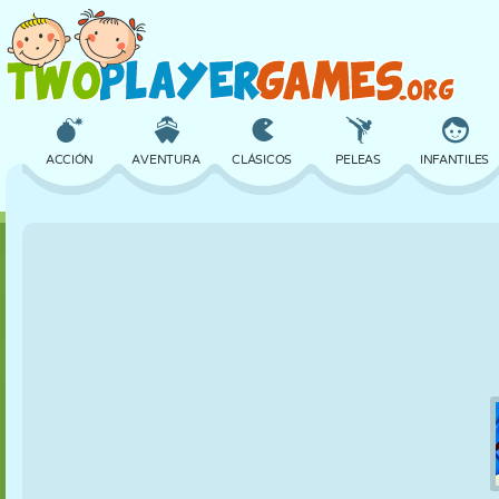
ACCIÓN
AVENTURA
CLÁSICOS
PELEAS
INFANTILES
3D
AVIONES
ALIENS
EQUILIBRIO
BALONCESTO
CASTILLOS
AJEDREZ
LOCOS
DEFENSA
DINOSAURIOS
CHICAS
GOLF
SALTOS
MATEMÁTICAS
LABERINTOS