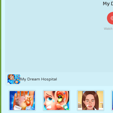
MARIONETAS
PUZZLE
REACCIÓN
RETRO
ROBOTS
ESTRATEGIA
ACROBACIAS
TANQUES
TENIS
TRES EN RAYA
My Dream Hospital