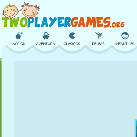
ACCIÓN
AVENTURA
CLÁSICOS
PELEAS
INFANTILES
3D
AVIONES
ALIENS
EQUILIBRIO
BALONCESTO
CASTILLOS
AJEDREZ
LOCOS
DEFENSA
DINOSAURIOS
CHICAS
GOLF
SALTOS
MATEMÁTICAS
LABERINTOS