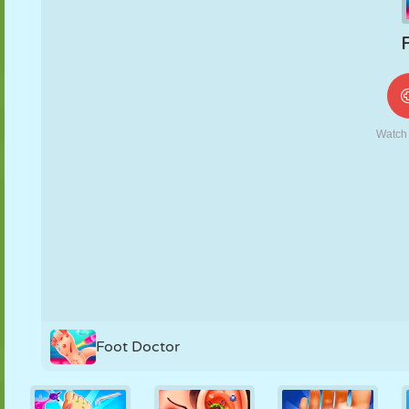
MARIONETAS
PUZZLE
REACCIÓN
RETRO
ROBOTS
ESTRATEGIA
ACROBACIAS
TANQUES
TENIS
TRES EN RAYA
Foot Doctor