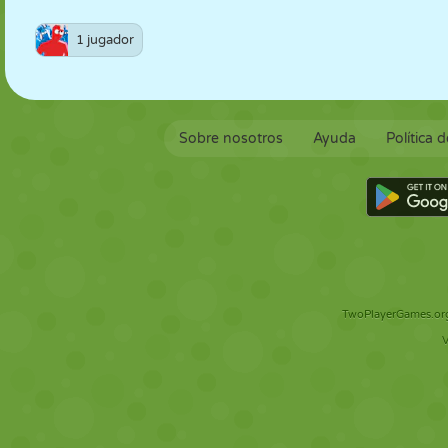
1 jugador
Sobre nosotros
Ayuda
Política 
TwoPlayerGames.org 
V