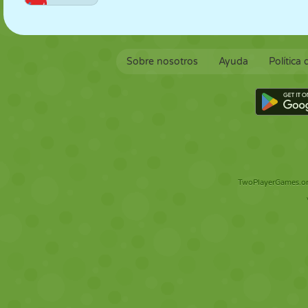
Sobre nosotros
Ayuda
Política
TwoPlayerGames.org