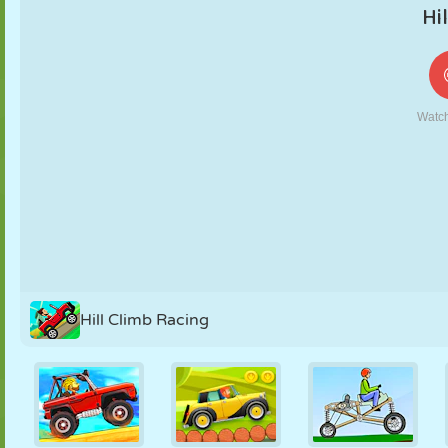
MARIONETAS
PUZZLE
REACCIÓN
RETRO
ROBOTS
ESTRATEGIA
ACROBACIAS
TANQUES
TENIS
TRES EN RAY
Hill Climb Racing