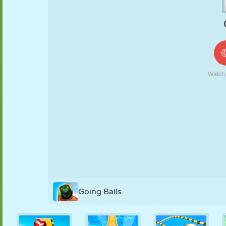
MARIONETAS
PUZZLE
REACCIÓN
RETRO
ROBOTS
ESTRATEGIA
ACROBACIAS
TANQUES
TENIS
TRES EN RAYA
Going Balls