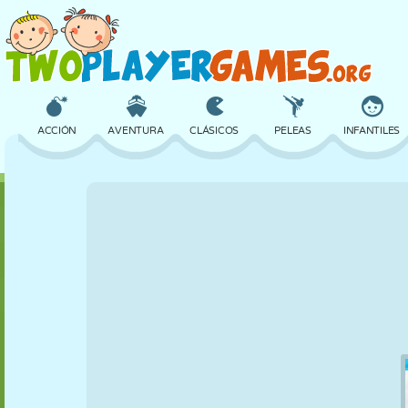
ACCIÓN
AVENTURA
CLÁSICOS
PELEAS
INFANTILES
3D
AVIONES
ALIENS
EQUILIBRIO
BALONCESTO
CASTILLOS
AJEDREZ
LOCOS
DEFENSA
DINOSAURIOS
CHICAS
GOLF
SALTOS
MATEMÁTICAS
LABERINTOS