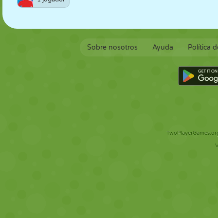
Sobre nosotros
Ayuda
Política 
TwoPlayerGames.org 
V