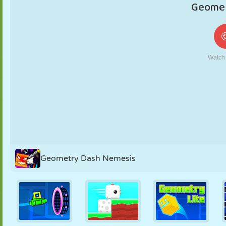
MARIONETAS
PUZZLE
REACCIÓN
RETRO
ROBOTS
ESTRATEGIA
ACROBACIAS
TANQUES
TENIS
TRES EN RAYA
Geometry Dash Nemesis