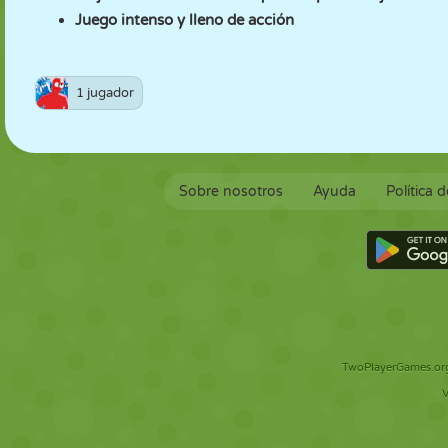
Juego intenso y lleno de acción
1 jugador
Sobre nosotros
Ayuda
Política 
TwoPlayerGames.org 
V