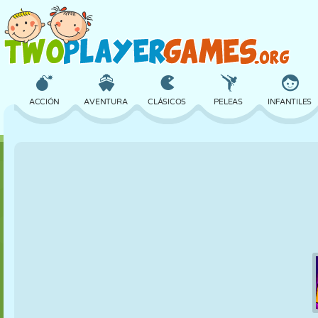
ACCIÓN
AVENTURA
CLÁSICOS
PELEAS
INFANTILES
3D
AVIONES
ALIENS
EQUILIBRIO
BALONCESTO
CASTILLOS
AJEDREZ
LOCOS
DEFENSA
DINOSAURIOS
CHICAS
GOLF
SALTOS
MATEMÁTICAS
LABERINTOS