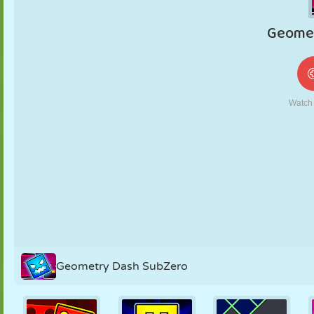
MARIONETAS
PUZZLE
REACCIÓN
RETRO
ROBOTS
ESTRATEGIA
ACROBACIAS
TANQUES
TENIS
TRES EN RAYA
Geometry Dash SubZero