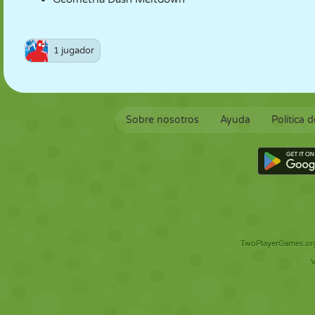
1 jugador
Sobre nosotros
Ayuda
Política 
TwoPlayerGames.org 
V