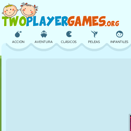
ACCIÓN
AVENTURA
CLÁSICOS
PELEAS
INFANTILES
3D
AVIONES
ALIENS
EQUILIBRIO
BALONCESTO
CASTILLOS
AJEDREZ
LOCOS
DEFENSA
DINOSAURIOS
CHICAS
GOLF
SALTOS
MATEMÁTICAS
LABERINTOS