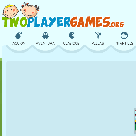
ACCIÓN
AVENTURA
CLÁSICOS
PELEAS
INFANTILES
3D
AVIONES
ALIENS
EQUILIBRIO
BALONCESTO
CASTILLOS
AJEDREZ
LOCOS
DEFENSA
DINOSAURIOS
CHICAS
GOLF
SALTOS
MATEMÁTICAS
LABERINTOS