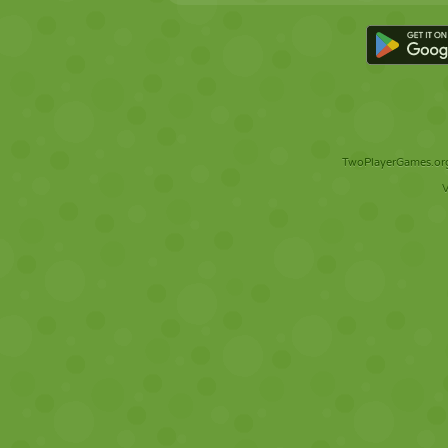
TwoPlayerGames.org 
V