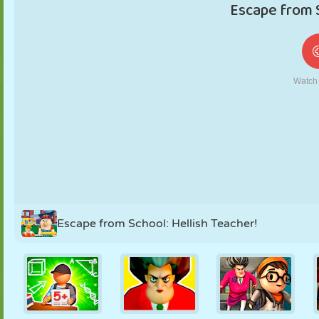
MARIONETAS
PUZZLE
REACCIÓN
RETRO
ROBOTS
ESTRATEGIA
ACROBACIAS
TANQUES
TENIS
TRES EN RAYA
Escape from School: Hellish Teacher!