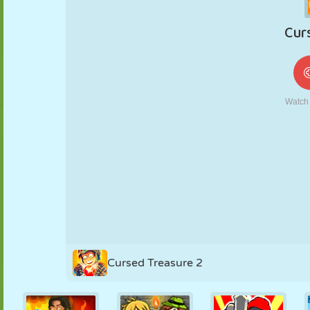
MARIONETAS
PUZZLE
REACCIÓN
RETRO
ROBOTS
ESTRATEGIA
ACROBACIAS
TANQUES
TENIS
TRES EN RAYA
Cursed Treasure 2