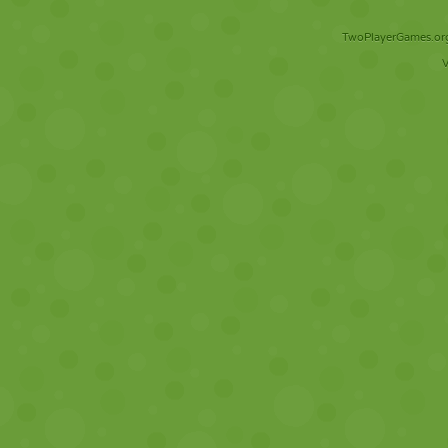
TwoPlayerGames.org 
V