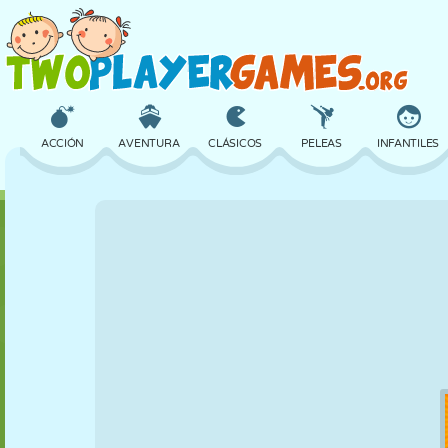
ACCIÓN
AVENTURA
CLÁSICOS
PELEAS
INFANTILES
3D
AVIONES
ALIENS
EQUILIBRIO
BALONCESTO
CASTILLOS
AJEDREZ
LOCOS
DEFENSA
DINOSAURIOS
CHICAS
GOLF
SALTOS
MATEMÁTICAS
LABERINTOS