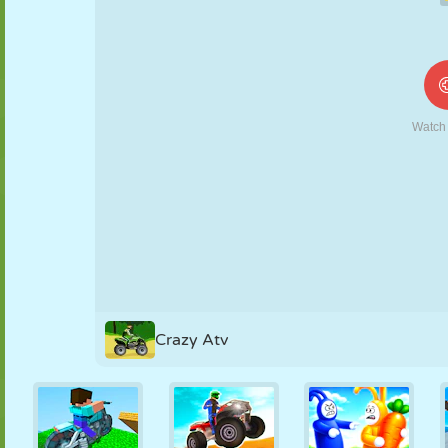
MARIONETAS
PUZZLE
REACCIÓN
RETRO
ROBOTS
ESTRATEGIA
ACROBACIAS
TANQUES
TENIS
TRES EN RAYA
Crazy Atv