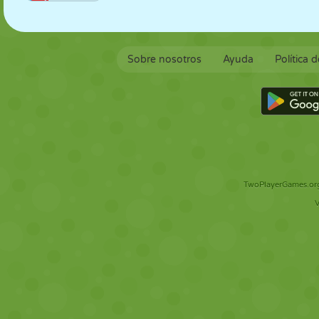
Sobre nosotros
Ayuda
Política 
TwoPlayerGames.org 
V