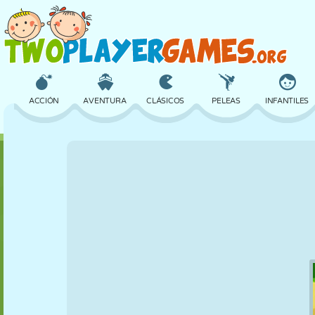
ACCIÓN
AVENTURA
CLÁSICOS
PELEAS
INFANTILES
3D
AVIONES
ALIENS
EQUILIBRIO
BALONCESTO
CASTILLOS
AJEDREZ
LOCOS
DEFENSA
DINOSAURIOS
CHICAS
GOLF
SALTOS
MATEMÁTICAS
LABERINTOS