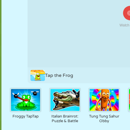
MARIONETAS
PUZZLE
REACCIÓN
RETRO
ROBOTS
ESTRATEGIA
ACROBACIAS
TANQUES
TENIS
TRES EN RAYA
Tap the Frog
Froggy TapTap
Italian Brainrot:
Tung Tung Sahur
Puzzle & Battle
Obby