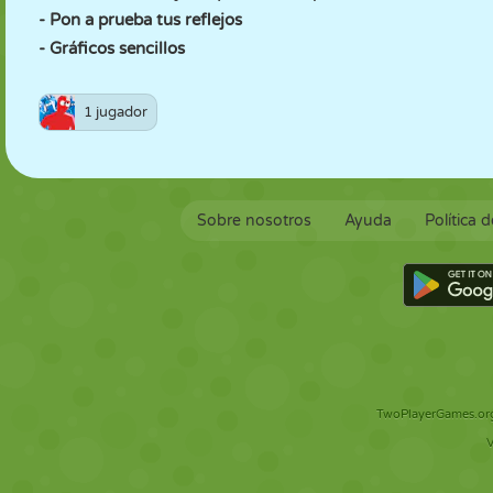
- Pon a prueba tus reflejos
- Gráficos sencillos
1 jugador
Sobre nosotros
Ayuda
Política 
TwoPlayerGames.org 
V