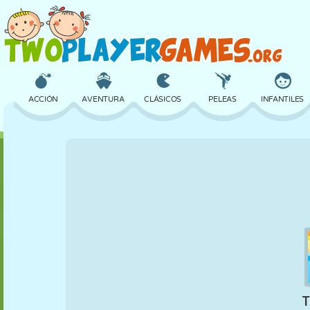
ACCIÓN
AVENTURA
CLÁSICOS
PELEAS
INFANTILES
3D
AVIONES
ALIENS
EQUILIBRIO
BALONCESTO
CASTILLOS
AJEDREZ
LOCOS
DEFENSA
DINOSAURIOS
CHICAS
GOLF
SALTOS
MATEMÁTICAS
LABERINTOS