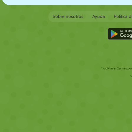
Sobre nosotros
Ayuda
Política 
TwoPlayerGames.org 
V