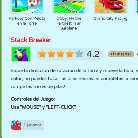
Parkour Con Pelota
Obby: Fly the
Grand City Racing
en la Torre
Farthest in an
Airplane
Stack Breaker
4.2
Insertar
Sigue la dirección de rotación de la torre y mueve la bola. 
color, no puedes tocar las pilas negras. Si completas la seri
rompe las torres de pilas!
Controles del Juego:
Usa "MOUSE" y "LEFT-CLICK".
1 jugador