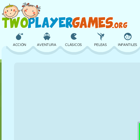
ACCIÓN
AVENTURA
CLÁSICOS
PELEAS
INFANTILES
3D
AVIONES
ALIENS
EQUILIBRIO
BALONCESTO
CASTILLOS
AJEDREZ
LOCOS
DEFENSA
DINOSAURIOS
CHICAS
GOLF
SALTOS
MATEMÁTICAS
LABERINTOS