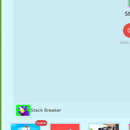
MARIONETAS
PUZZLE
REACCIÓN
RETRO
ROBOTS
ESTRATEGIA
ACROBACIAS
TANQUES
TENIS
TRES EN RAYA
Stack Breaker
nuevo