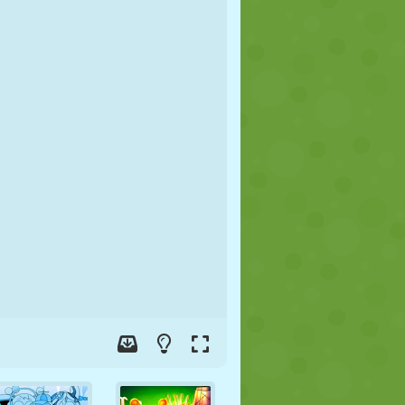
FÚTBOL
ESPACIALES
STICKMAN
GUERRA
LUCHA
ZOMBIES