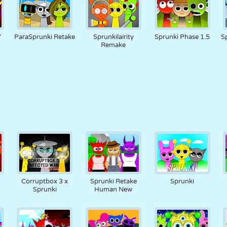
7
ParaSprunki Retake
Sprunkilairity
Sprunki Phase 1.5
S
Remake
Corruptbox 3 x
Sprunki Retake
Sprunki
Sprunki
Human New