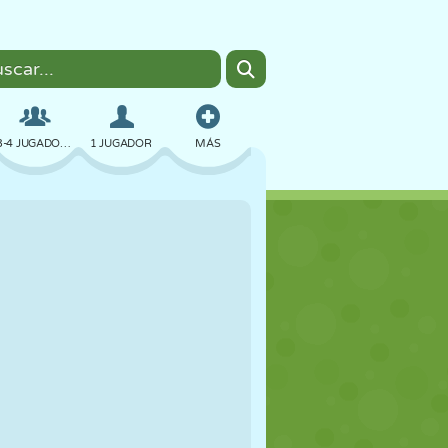
3-4 JUGADORES
1 JUGADOR
MÁS
BOMBAS
NAVEGADOR
COCHES
VUELO
COMIDA
DIVERTIDOS
PIXEL ART
PLATAFORMAS
PISCINA