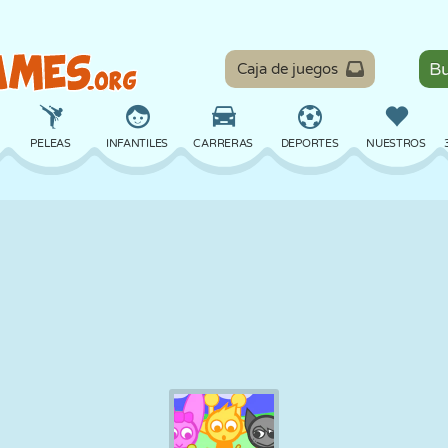
Caja de juegos
PELEAS
INFANTILES
CARRERAS
DEPORTES
NUESTROS
EQUILIBRIO
BALONCESTO
BATALLA
BILLAR
MESA
DEFENSA
DINOSAURIOS
CONDUCIR
EDUCATIVOS
ESCAPE
MATEMÁTICAS
LABERINTOS
MONSTRUOS
MOTOS
EN LÍNEA