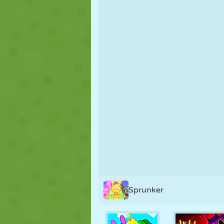
MARIONETAS
PUZZLE
REACCIÓN
ESTRATEGIA
ACROBACIAS
TANQUES
Sprunker