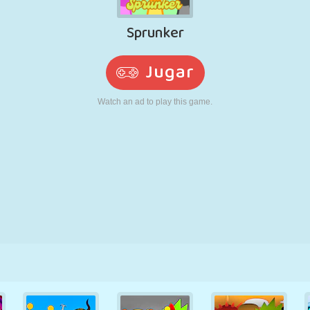
RETRO
ROBOTS
CORRER
ESCUELA
DISPAROS
TENIS
TRES EN RAYA
PANTALLA
TORRES
CAMIONES
TÁCTIL