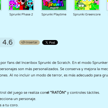
:
Sprunki Phase 2
Sprunki Playtime
Sprunki Greencore
4.6
Insertar
 por fans del Inceribox Sprunki de Scratch. En el modo Sprunker
 personajes son más personalizados. Se conserva y mejora la mec
nes. Al no incluir un modo de terror, es más adecuado para gr
trol del juego se realiza con
el "RATÓN"
y controles táctiles.
lecciona un personaje.
s a tu coro.