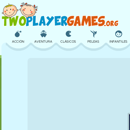
ACCIÓN
AVENTURA
CLÁSICOS
PELEAS
INFANTILES
3D
AVIONES
ALIENS
EQUILIBRIO
BALONCESTO
CASTILLOS
AJEDREZ
LOCOS
DEFENSA
DINOSAURIOS
CHICAS
GOLF
SALTOS
MATEMÁTICAS
LABERINTOS