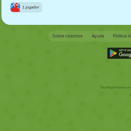
1 jugador
Sobre nosotros
Ayuda
Política 
TwoPlayerGames.org 
V