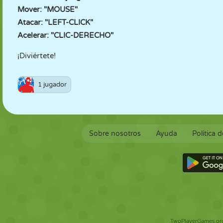
Mover: "MOUSE"
Atacar: "LEFT-CLICK"
Acelerar: "CLIC-DERECHO"
¡Diviértete!
1 jugador
Sobre nosotros
Ayuda
Política 
TwoPlayerGames.org 