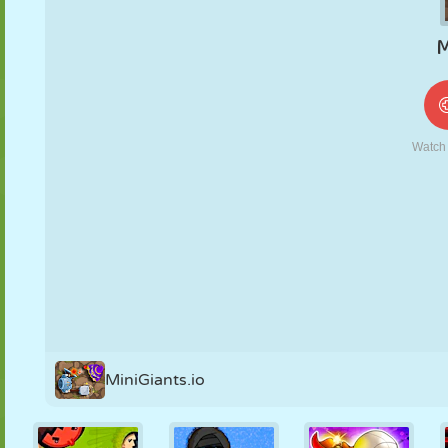
MARIONETAS
PUZZLE
REACCIÓN
RETRO
ROBOTS
ESTRATEGIA
ACROBACIAS
TANQUES
TENIS
TRES EN RAYA
MiniGiants.io