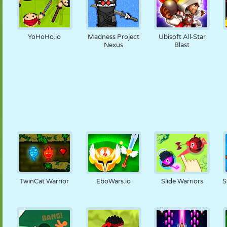
YoHoHo.io
Madness Project
Ubisoft All-Star
Nexus
Blast
TwinCat Warrior
EboWars.io
Slide Warriors
S