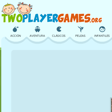
ACCIÓN
AVENTURA
CLÁSICOS
PELEAS
INFANTILES
3D
AVIONES
ALIENS
EQUILIBRIO
BALONCESTO
CASTILLOS
AJEDREZ
LOCOS
DEFENSA
DINOSAURIOS
CHICAS
GOLF
SALTOS
MATEMÁTICAS
LABERINTOS