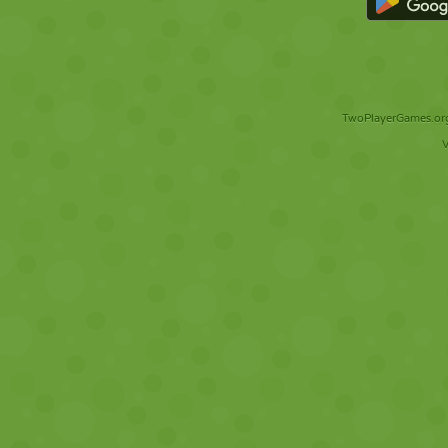
TwoPlayerGames.org 
V