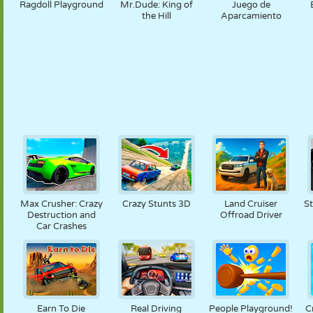
Ragdoll Playground
Mr.Dude: King of
Juego de
the Hill
Aparcamiento
Max Crusher: Crazy
Crazy Stunts 3D
Land Cruiser
S
Destruction and
Offroad Driver
Car Crashes
Earn To Die
Real Driving
People Playground!
C