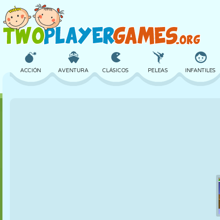
ACCIÓN
AVENTURA
CLÁSICOS
PELEAS
INFANTILES
3D
AVIONES
ALIENS
EQUILIBRIO
BALONCESTO
CASTILLOS
AJEDREZ
LOCOS
DEFENSA
DINOSAURIOS
CHICAS
GOLF
SALTOS
MATEMÁTICAS
LABERINTOS