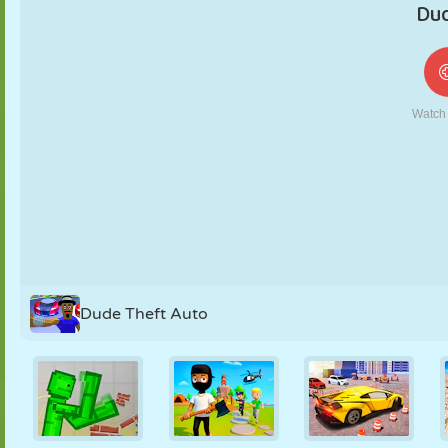
MARIONETAS
PUZZLE
REACCIÓN
RETRO
ROBOTS
ESTRATEGIA
ACROBACIAS
TANQUES
TENIS
TRES EN RAYA
Dude Theft Auto