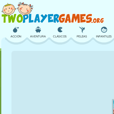
ACCIÓN
AVENTURA
CLÁSICOS
PELEAS
INFANTILES
3D
AVIONES
ALIENS
EQUILIBRIO
BALONCESTO
CASTILLOS
AJEDREZ
LOCOS
DEFENSA
DINOSAURIOS
CHICAS
GOLF
SALTOS
MATEMÁTICAS
LABERINTOS