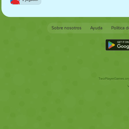
Sobre nosotros
Ayuda
Política 
TwoPlayerGames.org 
V