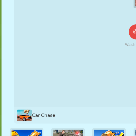
MARIONETAS
PUZZLE
REACCIÓN
RETRO
ROBOTS
ESTRATEGIA
ACROBACIAS
TANQUES
TENIS
TRES EN RAYA
Car Chase