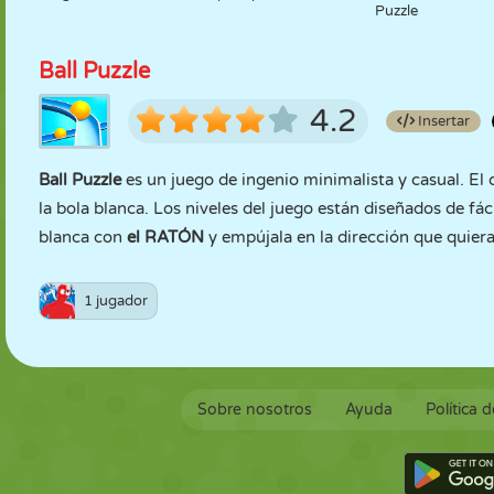
Puzzle
Ball Puzzle
4.2
Insertar
Ball Puzzle
es un juego de ingenio minimalista y casual. El o
la bola blanca. Los niveles del juego están diseñados de fác
blanca con
el RATÓN
y empújala en la dirección que quieras
1 jugador
Sobre nosotros
Ayuda
Política 