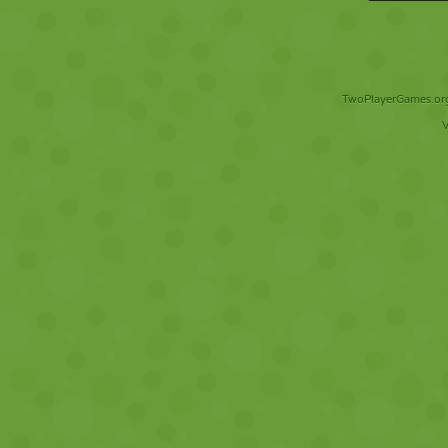
TwoPlayerGames.org 
V