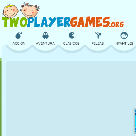
ACCIÓN
AVENTURA
CLÁSICOS
PELEAS
INFANTILES
3D
AVIONES
ALIENS
EQUILIBRIO
BALONCESTO
CASTILLOS
AJEDREZ
LOCOS
DEFENSA
DINOSAURIOS
CHICAS
GOLF
SALTOS
MATEMÁTICAS
LABERINTOS