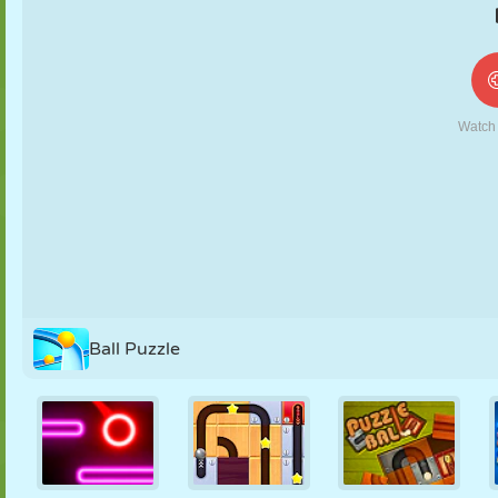
MARIONETAS
PUZZLE
REACCIÓN
RETRO
ROBOTS
ESTRATEGIA
ACROBACIAS
TANQUES
TENIS
TRES EN RAYA
Ball Puzzle